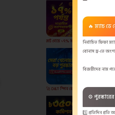
🔥 ম্যাচ ডে
স্লট গেমে ১৭% সাপ্তাহিক ক্যাশব্যাক!
Jita
নির্বাচিত ফিফা ম
বোনাস ড্র-তে অং
বিজয়ীদের নাম পরে
🚀 D&T স্পিন বোনাস – শীর্ষ খেলোয়াড়দের জন্য বড় পুরস্কার ⚡
⚙️ পুরস্কারে
1️⃣ প্রতিদিন প্রতি