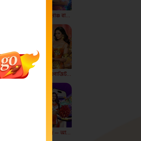
🚀 Laki55 ✕ JitaGo — রোমাঞ্চ বাড়ান, জয়ের অঙ্ক গুণ করুন!
🎁 JitaGo 4% ইন্সট্যান্ট ডিপোজিট বোনাস🚀
🚀 JitaGo ডেইলি পাওয়ার ড্র — আইফোন এয়ার ২৫৬জিবি সহ!