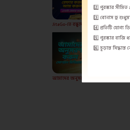
2️⃣ পুরস্কার সীম
3️⃣ বোনাস ড্র শুধুম
JitaGo-তে বন্ধুদের রেফার করুন এবং উপার্জন করুন!
4️⃣ প্রতিটি যোগ্য 
5️⃣ পুরস্কার বাজি ধ
6️⃣ চূড়ান্ত সিদ্ধ
আমাদের অনুসরণ করুন সোশ্যাল মিডিয়াতে
১.১.