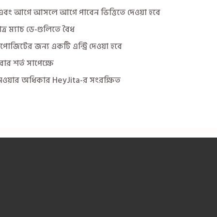
িত এবং আগে আসলে আগে পাবেন ভিত্তিতে দেওয়া হবে
াত্র ম্যাচ ডে-গুলিতে বৈধ
স্লট এবং মাছের উপর ১.৯৯% সাপ্তাহিক ছাড়
ড্রাগন ও টাইগার র‍্যাংকিংসে
ডিপোজিটের জন্য একটি এন্ট্রি দেওয়া হবে
রার শর্ত সাপেক্ষে
ান্ত নেওয়ার অধিকার HeyJita-র সংরক্ষিত
১.১ অ্যাপটি ডাউনলোড করুন
JitaGo এর URL! দ্রুততর, স্থিতিশীল, আরও ভালো