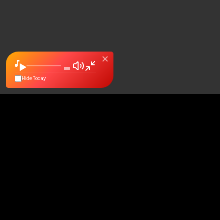
Hide Today
স্
ফ
বি
অন
প্
ড্
খ