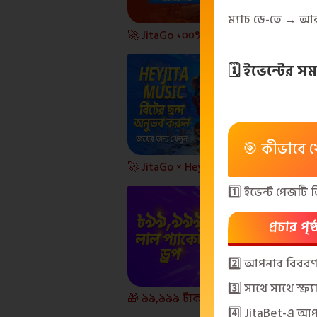
ম্যাচ ডে-তে → আর
🚀 JitaGo ১০০% ওয়েলকাম বোনাস 💰
🗓️ ইভেন্টের 
🎯 কীভাবে 
🚀 JitaGo × HeyJita Bengal Music
🚀 ১
1️⃣ ইভেন্ট পেজটি
প্রচার পৃষ
2️⃣ আপনার বিবরণ দ
3️⃣ সাথে সাথে স্ক্
🎁 ৯৯,৯৯৯ টাকা রেড প্যাকেট ড্রপ — শুধুমাত্র শুক্রবার থেকে রবিবার! 🚀
4️⃣ JitaBet-এ আপ