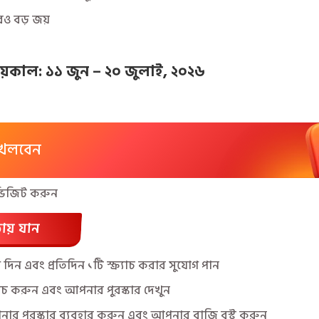
ও বড় জয়
JitaGo ✕ JitaWin - JitaWin-এ যোগ দিন এবং ১০০টি ফ্রি স্পিন নিন
JitaGo X JitaBet - নতুন সদস্যদের জন্য ১০০টি ফ্রি স্পিনস
সময়কাল: ১১ জুন – ২০ জুলাই, ২০২৬
খেলবেন
০০% Super Ace ফ্রি স্পিন
২৪/৭ উত্তোলন — সর্বদা চালু 🚀
 ভিজিট করুন
্ঠায় যান
িন এবং প্রতিদিন ১টি স্ক্র্যাচ করার সুযোগ পান
র্যাচ করুন এবং আপনার পুরস্কার দেখুন
JitaGo ৬৫০% বোনাস ৭ দিনের ঝড়! 🚀
চেক-ইন ৭ দিনের গ্র্যান্ড বিভিন্ন পুরস্কার!
নার পুরস্কার ব্যবহার করুন এবং আপনার বাজি বুস্ট করুন