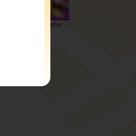
ক্র্যাশ গেমের উপর ১.০% সাপ্তাহিক ছাড়