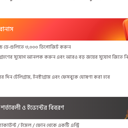
 বোনাস
Go পয়েন্ট রিডিম গাইড 🚀
JitaGo ডেইলি রিওয়ার্ড পয়েন্টস 🚀
্যাচ ডে-গুলিতে ৩,০০০ ডিপোজিট করুন
শগ্রহণের সুযোগ আনলক করুন এবং আরও বড় জয়ের সুযোগ জিতে ন
র দিন টেলিগ্রাম, ইনস্টাগ্রাম এবং ফেসবুকে ঘোষণা করা হবে
স্লট, ফিশ এবং ক্র্যাশ গেমে দৈনিক ৬% ক্যাশব্যাক!
স্লট এবং ফিশ গেমে ৩৫% সাপ্তাহিক রিলোড বোনাস!
J
র শর্তাবলী ও ইভেন্টের বিবরণ
 অ্যাকাউন্ট / ইমেল / ফোন থেকে একটি এন্ট্রি