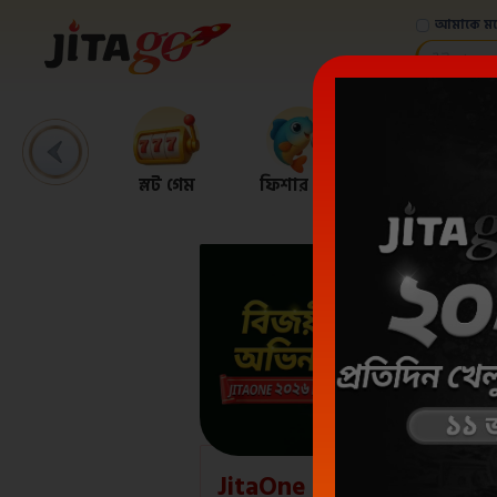
আমাকে মন
স্লট গেম
ফিশার গেম
বিঙ্গো
JitaOne ২০২