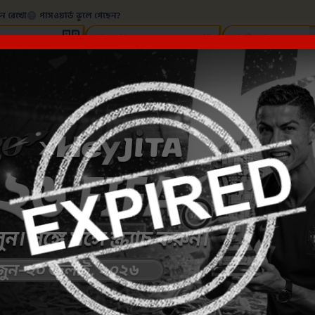
ে রেখো
পাসওয়ার্ড ভুলে গেছেন?
অন্য খেলা
প্রমোশন
আকর্ষণীয় ঘটনা
ড্রাগন টা
৬ FIFA গোল রাশ — বিজয়ীদের অভিনন্দন! ⚽
হ্যাপি আওয়ার বোনাস লাকি ড্র