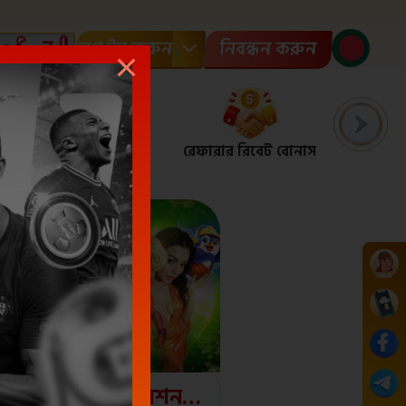
লগ ইন করুন
নিবন্ধন করুন
ইগার বোর্ড
খবর
রেফারার রিবেট বোনাস
পয়েন্ট স্ট
🚀 Jeetah-এর ডেইলি মিশন 🎯💰