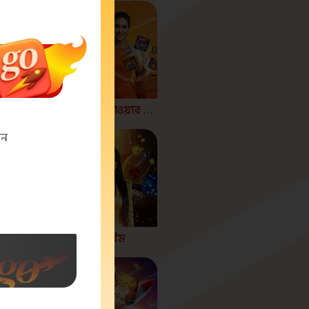
🚀 JitaGo উইকেন্ড হ্যাপি আওয়ার ডিলস 🚀
িন
itaGo-এর VIP লেভেল সিস্টেম